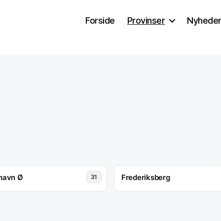
Forside
Provinser
Nyhede
havn Ø
Frederiksberg
31